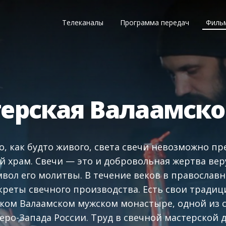
Телеканалы
Программа передач
Филь
терская Валаамско
о, как будто живого, света свечи невозможно п
 храм. Свечи — это и добровольная жертва ве
мвол его молитвы. В течение веков в православ
креты свечного производства. Есть свои традици
ком Валаамском мужском монастыре, одной из 
еро-Запада России. Труд в свечной мастерской 