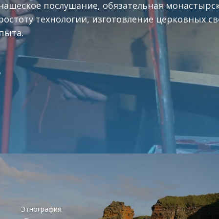
ашеское послушание, обязательная монастырск
остоту технологии, изготовление церковных св
опыта.
о
в
Этнография