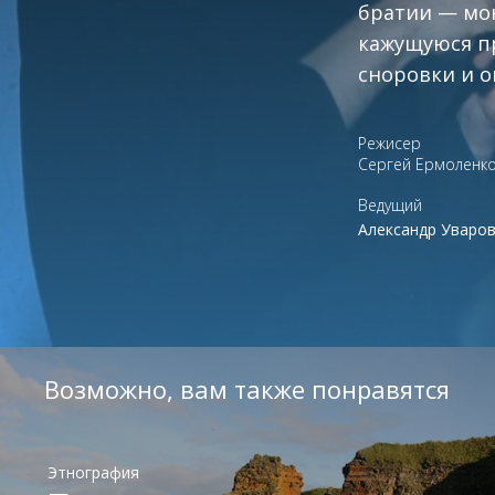
братии — мон
кажущуюся пр
сноровки и 
Режисер
Сергей Ермоленк
Ведущий
Александр Уваро
Возможно, вам также понравятся
Этнография