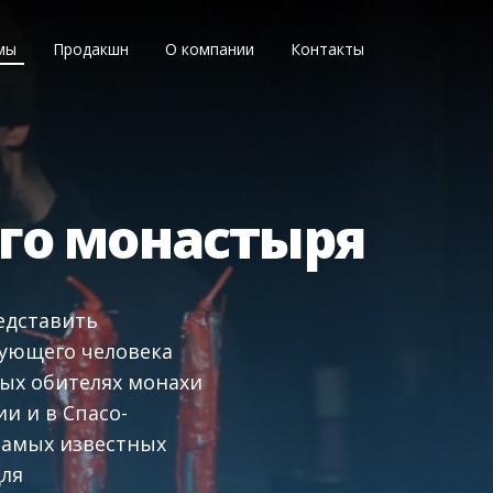
мы
Продакшн
О компании
Контакты
го монастыря
редставить
рующего человека
ных обителях монахи
и и в Спасо-
самых известных
для