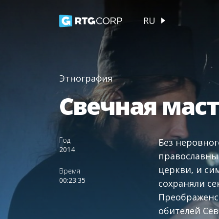
RU
Этнография
Свечная мас
Год
Без неровног
2014
православный
церкви, и си
Время
00:23:35
сохраняли се
Преображенс
обителей Сев